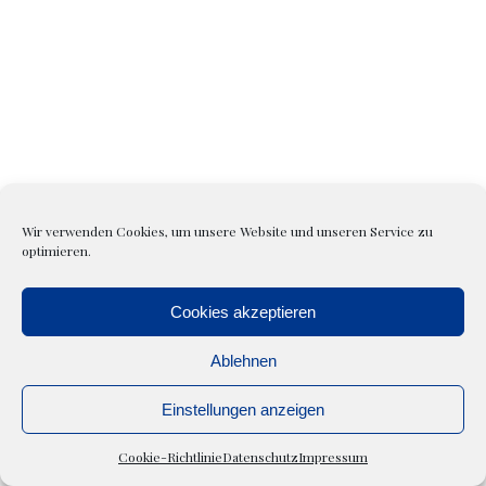
Wir verwenden Cookies, um unsere Website und unseren Service zu
optimieren.
Cookies akzeptieren
KONTAKT
|
IMPRESSUM
|
DATENSCHUTZ
|
COOKIE
Ablehnen
RICHTLINIEN
Einstellungen anzeigen
Realisiert von
°SEHPUNKT
Cookie-Richtlinie
Datenschutz
Impressum